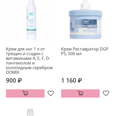
Крем для ног 1 л от
Крем Реставратор DGP
трещин и ссадин с
PS, 500 мл
витаминами А, E, F, D-
пантенолом и
коллоидным серебром
DOMIX
900 ₽
1 160 ₽