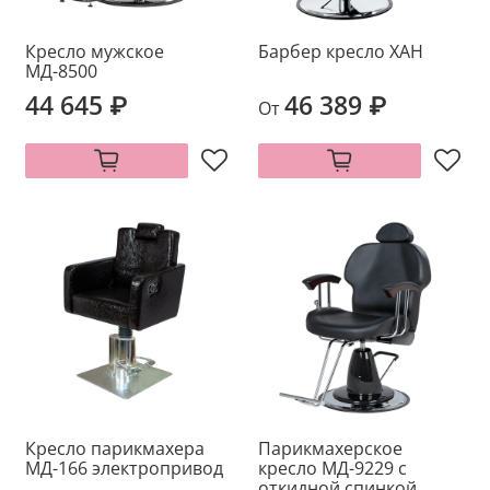
Кресло мужское
Барбер кресло ХАН
МД-8500
44 645 ₽
46 389 ₽
От
Кресло парикмахера
Парикмахерское
МД-166 электропривод
кресло МД-9229 с
откидной спинкой