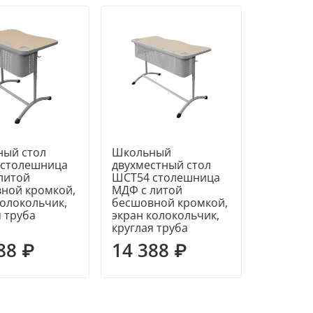
ый стол
Школьный
 столешница
двухместный стол
литой
ШСТ54 столешница
ной кромкой,
МДФ с литой
колокольчик,
бесшовной кромкой,
я труба
экран колокольчик,
круглая труба
88 ₽
14 388 ₽