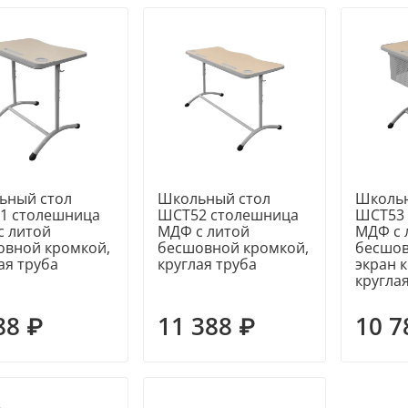
ьный стол
Школьный стол
Школьн
1 столешница
ШСТ52 столешница
ШСТ53
с литой
МДФ с литой
МДФ с 
овной кромкой,
бесшовной кромкой,
бесшов
ая труба
круглая труба
экран 
кругла
88 ₽
11 388 ₽
10 7