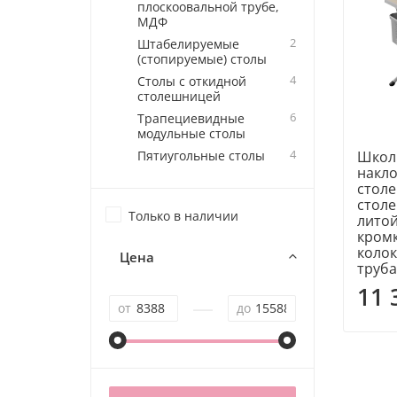
плоскоовальной трубе,
МДФ
2
Штабелируемые
(стопируемые) столы
4
Столы с откидной
столешницей
6
Трапециевидные
модульные столы
4
Пятиугольные столы
Школ
накл
стол
стол
Только в наличии
лито
кромк
колок
Цена
труб
11 
—
от
до