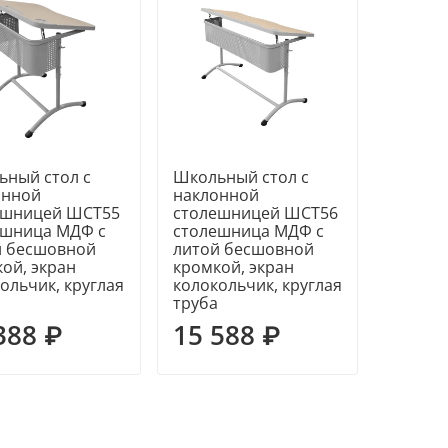
ьный стол с
Школьный стол с
онной
наклонной
ешницей ШСТ55
столешницей ШСТ56
ешница МДФ с
столешница МДФ с
й бесшовной
литой бесшовной
ой, экран
кромкой, экран
ольчик, круглая
колокольчик, круглая
а
труба
388 ₽
15 588 ₽