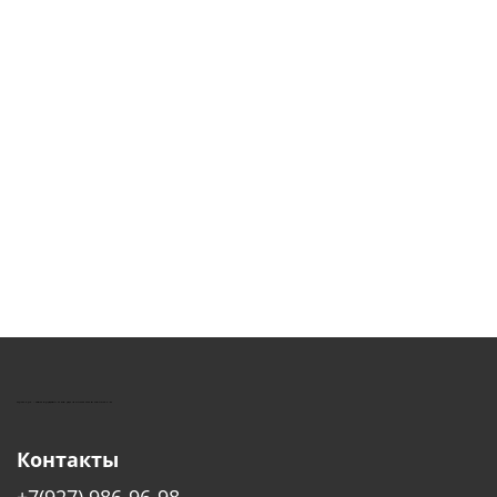
КУШТУТ - ОБОРУДОВАНИЕ ДЛЯ САЛОНОВ КРАСОТЫ
Контакты
+7(927) 986-96-98