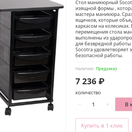
Стол маникюрный Socot
изящной формы , котор
мастера маникюра. Сра
ящичков, которые объе
каркасом на колесиках.
перемещения
стола ма
выполнены из ударопро
для безвредной работы 
Socotra
удовлетворяет 
безопасной работы.
Наличие:
Предзаказ
7 236 ₽
КОЛИЧЕСТВО
В 
Купить в 1 клик