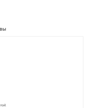
вы
той.