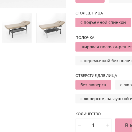
СТОЛЕШНИЦА
с подъемной спинкой
ПОЛОЧКА
широкая полочка-решет
с перемычкой без поло
ОТВЕРСТИЕ ДЛЯ ЛИЦА
без люверса
с люв
с люверсом, заглушкой 
КОЛИЧЕСТВО
В 