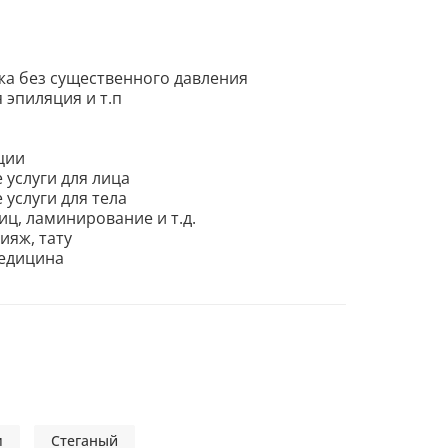
жа без существенного давления
 эпиляция и т.п
ции
 услуги для лица
 услуги для тела
ц, ламинирование и т.д.
ияж, тату
едицина
м
Стеганый