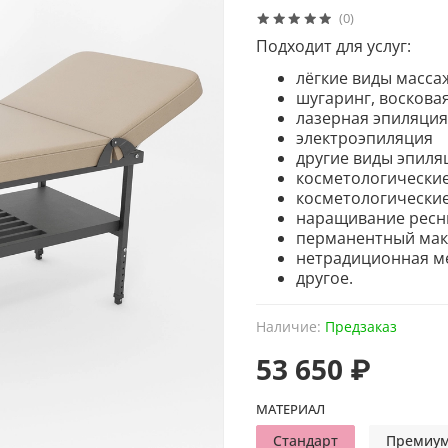
(0)
Подходит для услуг:
лёгкие виды масса
шугаринг, восковая
лазерная эпиляция
электроэпиляция
другие виды эпиля
косметологические
косметологические
наращивание ресни
перманентный мак
нетрадиционная м
другое.
Наличие:
Предзаказ
53 650 ₽
МАТЕРИАЛ
Стандарт
Премиу