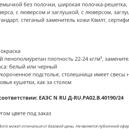
ремычкой без полочки,
широкая полочка-решетка,
верса, с люверсом и заглушкой, с люверсом, загл
тандарт, стеганый заменитель кожи Квилт, серти
окраска
 пенополиуретан плотность 22-24 кг/м³, замените
са:
белый или черный
укороченное подстолье, столешница имеет свесы н
овья кушетки, как за столом
соответствии: ЕАЭС N RU Д-RU.PA02.В.40190/24
гом цвете под заказ
ото может отличаться от базовой цены. Не является публичной офер