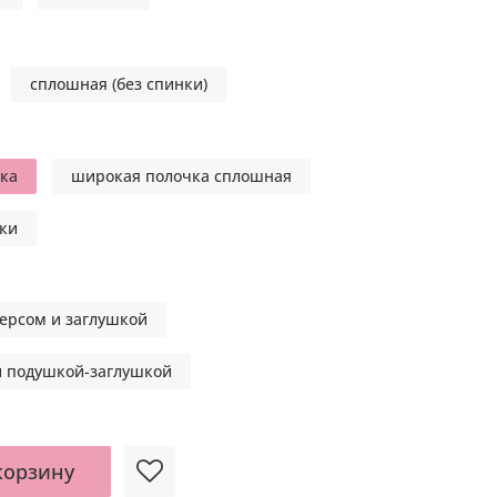
сплошная (без спинки)
ка
широкая полочка сплошная
чки
ерсом и заглушкой
и подушкой-заглушкой
корзину