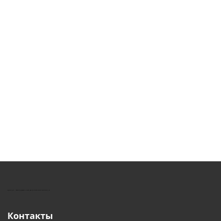
КУШТУТ - ОБОРУДОВАНИЕ ДЛЯ САЛОНОВ КРАСОТЫ
Контакты