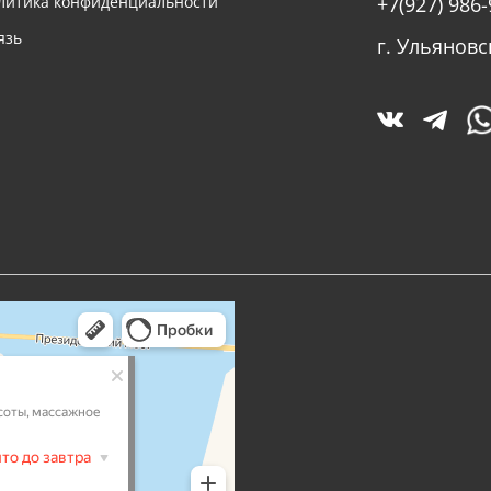
литика конфиденциальности
+7(927) 986-
язь
г. Ульяновс