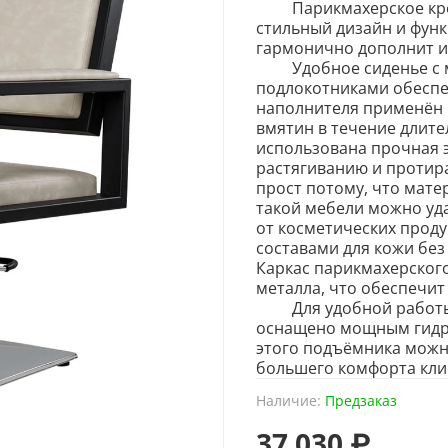
Парикмахерское кресл
стильный дизайн и фун
гармонично дополнит и
Удобное сиденье с мя
подлокотниками обеспеч
наполнителя применён 
вмятин в течение длите
использована прочная э
растягиванию и протир
прост потому, что матер
такой мебели можно уда
от косметических прод
составами для кожи без
Каркас парикмахерского
металла, что обеспечит
Для удобной работы м
оснащено мощным гидр
этого подъёмника можно
большего комфорта клие
Наличие:
Предзаказ
37 030 ₽