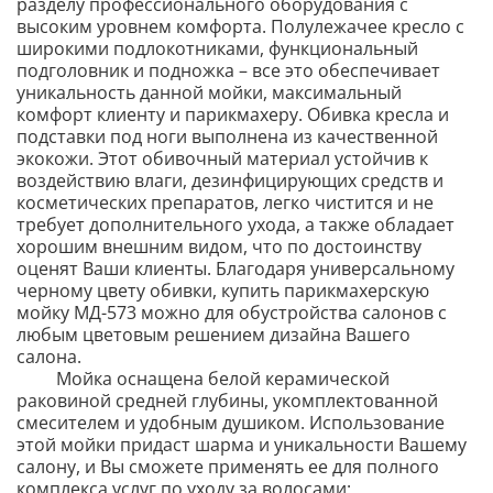
разделу профессионального оборудования с
высоким уровнем комфорта. Полулежачее кресло с
широкими подлокотниками, функциональный
подголовник и подножка – все это обеспечивает
уникальность данной мойки, максимальный
комфорт клиенту и парикмахеру. Обивка кресла и
подставки под ноги выполнена из качественной
экокожи. Этот обивочный материал устойчив к
воздействию влаги, дезинфицирующих средств и
косметических препаратов, легко чистится и не
требует дополнительного ухода, а также обладает
хорошим внешним видом, что по достоинству
оценят Ваши клиенты. Благодаря универсальному
черному цвету обивки, купить парикмахерскую
мойку МД-573 можно для обустройства салонов с
любым цветовым решением дизайна Вашего
салона.
Мойка оснащена белой керамической
раковиной средней глубины, укомплектованной
смесителем и удобным душиком. Использование
этой мойки придаст шарма и уникальности Вашему
салону, и Вы сможете применять ее для полного
комплекса услуг по уходу за волосами: