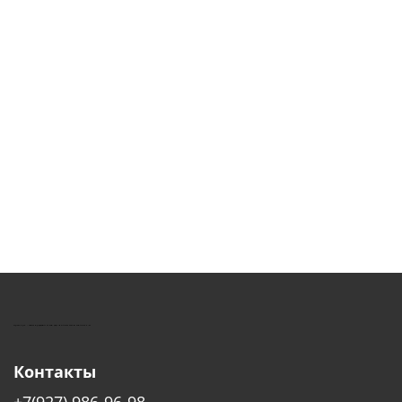
КУШТУТ - ОБОРУДОВАНИЕ ДЛЯ САЛОНОВ КРАСОТЫ
Контакты
+7(927) 986-96-98