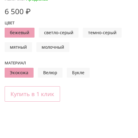
6 500 ₽
ЦВЕТ
бежевый
светло-серый
темно-серый
мятный
молочный
МАТЕРИАЛ
Экокожа
Велюр
Букле
Купить в 1 клик