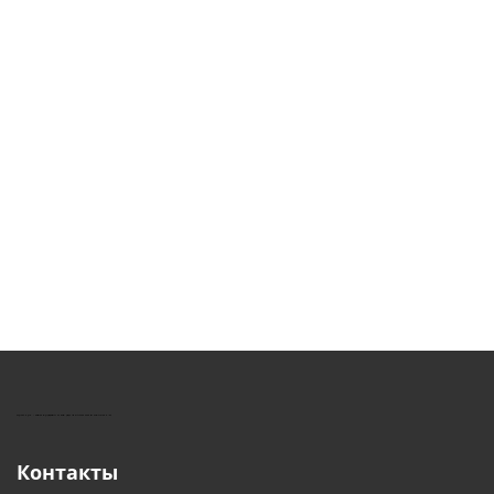
КУШТУТ - ОБОРУДОВАНИЕ ДЛЯ САЛОНОВ КРАСОТЫ
Контакты