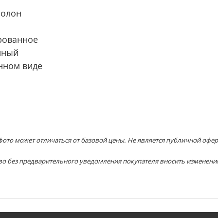
ролон
рованное
нный
нном виде
ото может отличаться от базовой цены. Не является публичной офер
во без предварительного уведомления покупателя вносить изменени